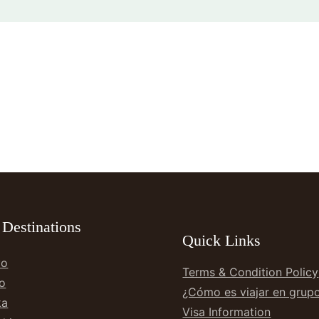
 Destinations
Quick Links
yo
Terms & Condition Policy
o
¿Cómo es viajar en grup
ka
Visa Information