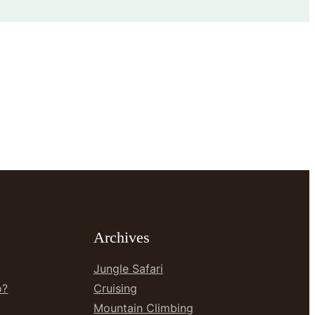
Archives
Jungle Safari
o?
Cruising
Mountain Climbing